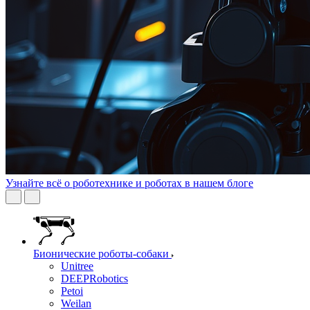
Узнайте всё о роботехнике и роботах в нашем блоге
Бионические роботы-собаки
Unitree
DEEPRobotics
Petoi
Weilan