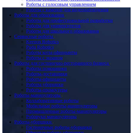
Роботы с голосовым управлением
Роботы с камерой для видеонаблюдения
Роботы для образования
Роботы для профессиональной разработки
Роботы для университетов
Роботы для школьного образования
Сервисные роботы
Keenon Robotics
Pudu Robotics
Роботы коты-официанты
Роботы с экраном
Роботы для гостинично-ресторанного бизнеса
Роботы помощники
Роботы-доставщики
Роботы-официанты
Роботы-уборщики
Роботы-промоутеры
Роботы-манипуляторы
Коллаборативные роботы
Мобильные роботы-манипуляторы
Промышленные роботы-манипуляторы
Роборуки манипуляторы
Роботы-уборщики
Гостиничные роботы-уборщики
Офисные роботы-уборщики