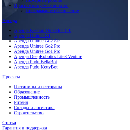
Пожарные роботы
Программируемые роботы
Программное обеспечение
Аренда
Аренда Keenon DinerBot T10
Аренда Unitree G1
Аренда Unitree Go2 Air
Аренда Unitree Go2 Pro
Аренда Unitree Go1 Pro
Аренда DeepRobotics Lite3 Venture
Аренда Pudu BellaBot
Аренда Pudu KettyBot
Проекты
Гостиницы и рестораны
Образование
Промышленность
Ритейл
Склады и логистика
Строительство
Статьи
Гарантия и поддержка