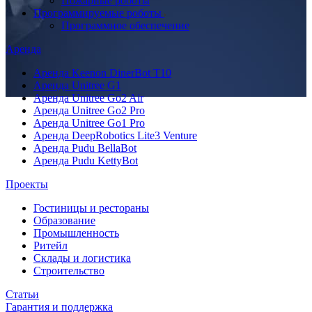
Пожарные роботы
Программируемые роботы
Программное обеспечение
Аренда
Аренда Keenon DinerBot T10
Аренда Unitree G1
Аренда Unitree Go2 Air
Аренда Unitree Go2 Pro
Аренда Unitree Go1 Pro
Аренда DeepRobotics Lite3 Venture
Аренда Pudu BellaBot
Аренда Pudu KettyBot
Проекты
Гостиницы и рестораны
Образование
Промышленность
Ритейл
Склады и логистика
Строительство
Статьи
Гарантия и поддержка