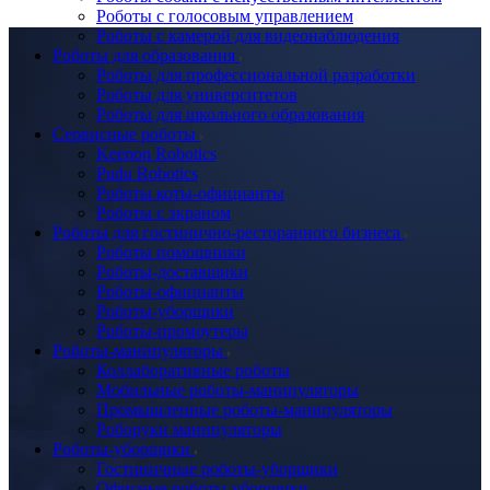
Роботы с голосовым управлением
Роботы с камерой для видеонаблюдения
Роботы для образования
Роботы для профессиональной разработки
Роботы для университетов
Роботы для школьного образования
Сервисные роботы
Keenon Robotics
Pudu Robotics
Роботы коты-официанты
Роботы с экраном
Роботы для гостинично-ресторанного бизнеса
Роботы помощники
Роботы-доставщики
Роботы-официанты
Роботы-уборщики
Роботы-промоутеры
Роботы-манипуляторы
Коллаборативные роботы
Мобильные роботы-манипуляторы
Промышленные роботы-манипуляторы
Роборуки манипуляторы
Роботы-уборщики
Гостиничные роботы-уборщики
Офисные роботы-уборщики