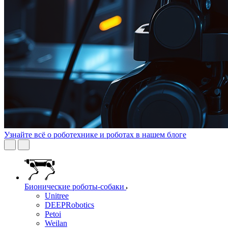
Узнайте всё о роботехнике и роботах в нашем блоге
Бионические роботы-собаки
Unitree
DEEPRobotics
Petoi
Weilan