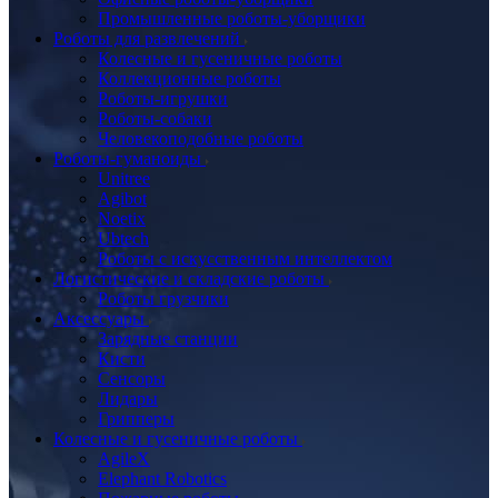
Промышленные роботы-уборщики
Роботы для развлечений
Колесные и гусеничные роботы
Коллекционные роботы
Роботы-игрушки
Роботы-собаки
Человекоподобные роботы
Роботы-гуманоиды
Unitree
Agibot
Noetix
Ubtech
Роботы с искусственным интеллектом
Логистические и складские роботы
Роботы грузчики
Аксессуары
Зарядные станции
Кисти
Сенсоры
Лидары
Грипперы
Колесные и гусеничные роботы
AgileX
Elephant Robotics