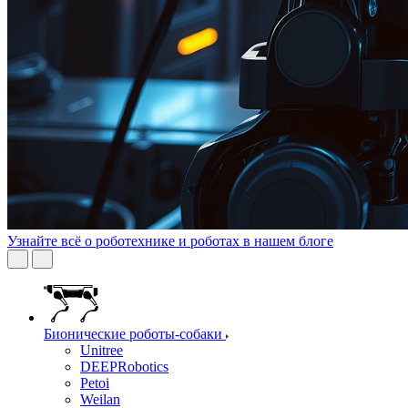
Узнайте всё о роботехнике и роботах в нашем блоге
Бионические роботы-собаки
Unitree
DEEPRobotics
Petoi
Weilan