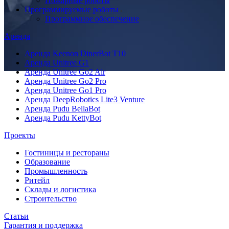
Пожарные роботы
Программируемые роботы
Программное обеспечение
Аренда
Аренда Keenon DinerBot T10
Аренда Unitree G1
Аренда Unitree Go2 Air
Аренда Unitree Go2 Pro
Аренда Unitree Go1 Pro
Аренда DeepRobotics Lite3 Venture
Аренда Pudu BellaBot
Аренда Pudu KettyBot
Проекты
Гостиницы и рестораны
Образование
Промышленность
Ритейл
Склады и логистика
Строительство
Статьи
Гарантия и поддержка