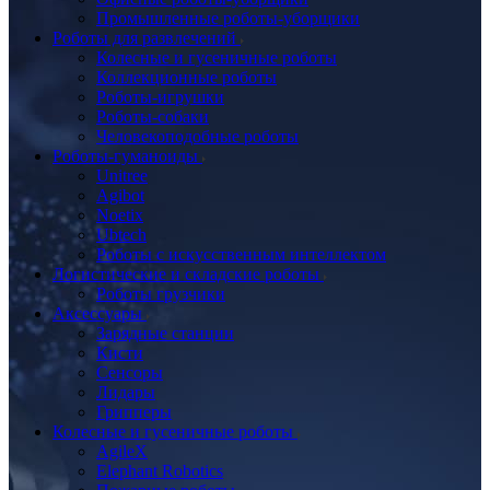
Промышленные роботы-уборщики
Роботы для развлечений
Колесные и гусеничные роботы
Коллекционные роботы
Роботы-игрушки
Роботы-собаки
Человекоподобные роботы
Роботы-гуманоиды
Unitree
Agibot
Noetix
Ubtech
Роботы с искусственным интеллектом
Логистические и складские роботы
Роботы грузчики
Аксессуары
Зарядные станции
Кисти
Сенсоры
Лидары
Грипперы
Колесные и гусеничные роботы
AgileX
Elephant Robotics