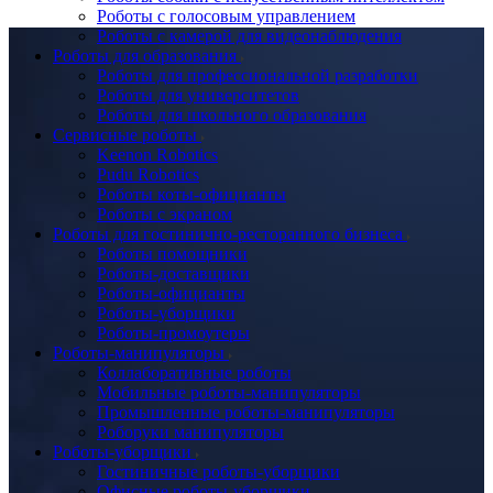
Роботы с голосовым управлением
Роботы с камерой для видеонаблюдения
Роботы для образования
Роботы для профессиональной разработки
Роботы для университетов
Роботы для школьного образования
Сервисные роботы
Keenon Robotics
Pudu Robotics
Роботы коты-официанты
Роботы с экраном
Роботы для гостинично-ресторанного бизнеса
Роботы помощники
Роботы-доставщики
Роботы-официанты
Роботы-уборщики
Роботы-промоутеры
Роботы-манипуляторы
Коллаборативные роботы
Мобильные роботы-манипуляторы
Промышленные роботы-манипуляторы
Роборуки манипуляторы
Роботы-уборщики
Гостиничные роботы-уборщики
Офисные роботы-уборщики