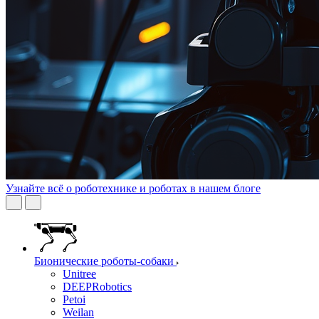
Узнайте всё о роботехнике и роботах в нашем блоге
Бионические роботы-собаки
Unitree
DEEPRobotics
Petoi
Weilan