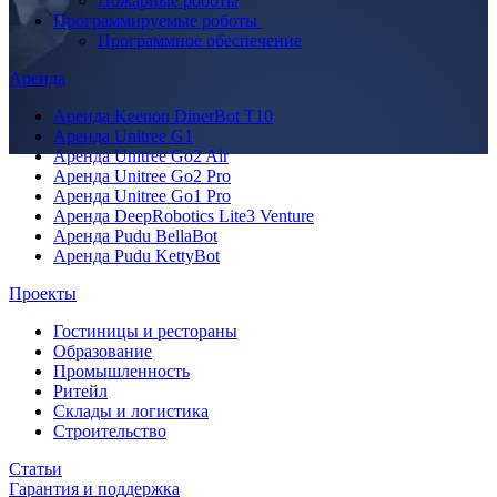
Пожарные роботы
Программируемые роботы
Программное обеспечение
Аренда
Аренда Keenon DinerBot T10
Аренда Unitree G1
Аренда Unitree Go2 Air
Аренда Unitree Go2 Pro
Аренда Unitree Go1 Pro
Аренда DeepRobotics Lite3 Venture
Аренда Pudu BellaBot
Аренда Pudu KettyBot
Проекты
Гостиницы и рестораны
Образование
Промышленность
Ритейл
Склады и логистика
Строительство
Статьи
Гарантия и поддержка