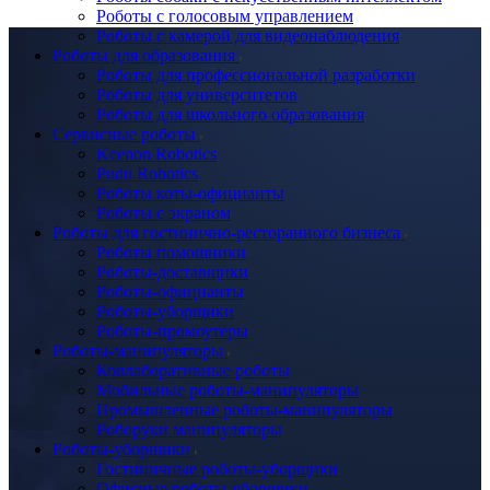
Роботы с голосовым управлением
Роботы с камерой для видеонаблюдения
Роботы для образования
Роботы для профессиональной разработки
Роботы для университетов
Роботы для школьного образования
Сервисные роботы
Keenon Robotics
Pudu Robotics
Роботы коты-официанты
Роботы с экраном
Роботы для гостинично-ресторанного бизнеса
Роботы помощники
Роботы-доставщики
Роботы-официанты
Роботы-уборщики
Роботы-промоутеры
Роботы-манипуляторы
Коллаборативные роботы
Мобильные роботы-манипуляторы
Промышленные роботы-манипуляторы
Роборуки манипуляторы
Роботы-уборщики
Гостиничные роботы-уборщики
Офисные роботы-уборщики