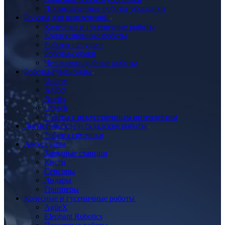
Промышленные роботы-уборщики
Роботы для развлечений
Колесные и гусеничные роботы
Коллекционные роботы
Роботы-игрушки
Роботы-собаки
Человекоподобные роботы
Роботы-гуманоиды
Unitree
Agibot
Noetix
Ubtech
Роботы с искусственным интеллектом
Логистические и складские роботы
Роботы грузчики
Аксессуары
Зарядные станции
Кисти
Сенсоры
Лидары
Грипперы
Колесные и гусеничные роботы
AgileX
Elephant Robotics