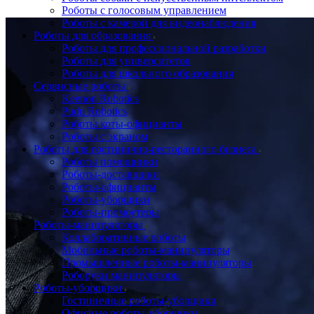
Роботы с голосовым управлением
Роботы с камерой для видеонаблюдения
Роботы для образования
Роботы для профессиональной разработки
Роботы для университетов
Роботы для школьного образования
Сервисные роботы
Keenon Robotics
Pudu Robotics
Роботы коты-официанты
Роботы с экраном
Роботы для гостинично-ресторанного бизнеса
Роботы помощники
Роботы-доставщики
Роботы-официанты
Роботы-уборщики
Роботы-промоутеры
Роботы-манипуляторы
Коллаборативные роботы
Мобильные роботы-манипуляторы
Промышленные роботы-манипуляторы
Роборуки манипуляторы
Роботы-уборщики
Гостиничные роботы-уборщики
Офисные роботы-уборщики