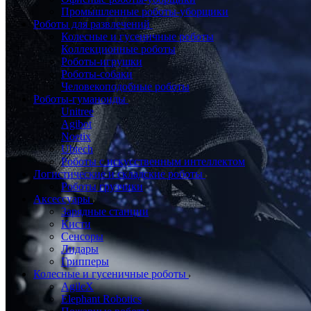
Промышленные роботы-уборщики
Роботы для развлечений
Колесные и гусеничные роботы
Коллекционные роботы
Роботы-игрушки
Роботы-собаки
Человекоподобные роботы
Роботы-гуманоиды
Unitree
Agibot
Noetix
Ubtech
Роботы с искусственным интеллектом
Логистические и складские роботы
Роботы грузчики
Аксессуары
Зарядные станции
Кисти
Сенсоры
Лидары
Грипперы
Колесные и гусеничные роботы
AgileX
Elephant Robotics