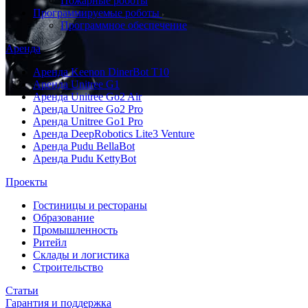
Пожарные роботы
Программируемые роботы
Программное обеспечение
Аренда
Аренда Keenon DinerBot T10
Аренда Unitree G1
Аренда Unitree Go2 Air
Аренда Unitree Go2 Pro
Аренда Unitree Go1 Pro
Аренда DeepRobotics Lite3 Venture
Аренда Pudu BellaBot
Аренда Pudu KettyBot
Проекты
Гостиницы и рестораны
Образование
Промышленность
Ритейл
Склады и логистика
Строительство
Статьи
Гарантия и поддержка