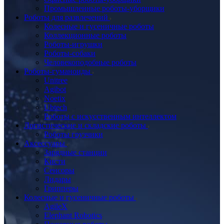
Промышленные роботы-уборщики
Роботы для развлечений
Колесные и гусеничные роботы
Коллекционные роботы
Роботы-игрушки
Роботы-собаки
Человекоподобные роботы
Роботы-гуманоиды
Unitree
Agibot
Noetix
Ubtech
Роботы с искусственным интеллектом
Логистические и складские роботы
Роботы грузчики
Аксессуары
Зарядные станции
Кисти
Сенсоры
Лидары
Грипперы
Колесные и гусеничные роботы
AgileX
Elephant Robotics