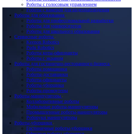
Роботы с голосовым управлением
Роботы с камерой для видеонаблюдения
Роботы для образования
Роботы для профессиональной разработки
Роботы для университетов
Роботы для школьного образования
Сервисные роботы
Keenon Robotics
Pudu Robotics
Роботы коты-официанты
Роботы с экраном
Роботы для гостинично-ресторанного бизнеса
Роботы помощники
Роботы-доставщики
Роботы-официанты
Роботы-уборщики
Роботы-промоутеры
Роботы-манипуляторы
Коллаборативные роботы
Мобильные роботы-манипуляторы
Промышленные роботы-манипуляторы
Роборуки манипуляторы
Роботы-уборщики
Гостиничные роботы-уборщики
Офисные роботы-уборщики