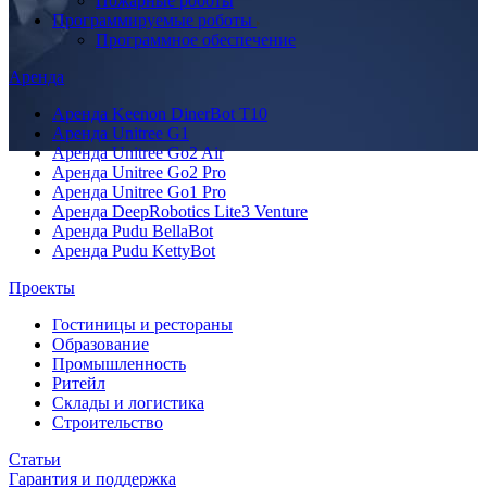
Пожарные роботы
Программируемые роботы
Программное обеспечение
Аренда
Аренда Keenon DinerBot T10
Аренда Unitree G1
Аренда Unitree Go2 Air
Аренда Unitree Go2 Pro
Аренда Unitree Go1 Pro
Аренда DeepRobotics Lite3 Venture
Аренда Pudu BellaBot
Аренда Pudu KettyBot
Проекты
Гостиницы и рестораны
Образование
Промышленность
Ритейл
Склады и логистика
Строительство
Статьи
Гарантия и поддержка