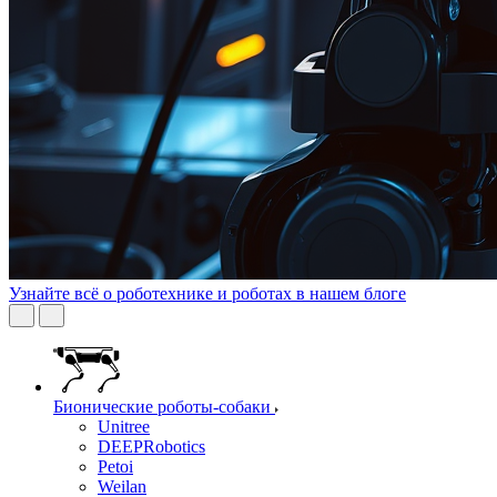
Узнайте всё о роботехнике и роботах в нашем блоге
Бионические роботы-собаки
Unitree
DEEPRobotics
Petoi
Weilan