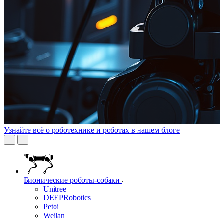
Узнайте всё о роботехнике и роботах в нашем блоге
Бионические роботы-собаки
Unitree
DEEPRobotics
Petoi
Weilan