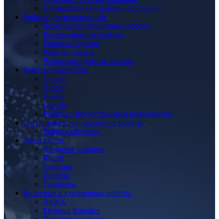
Промышленные роботы-уборщики
Роботы для развлечений
Колесные и гусеничные роботы
Коллекционные роботы
Роботы-игрушки
Роботы-собаки
Человекоподобные роботы
Роботы-гуманоиды
Unitree
Agibot
Noetix
Ubtech
Роботы с искусственным интеллектом
Логистические и складские роботы
Роботы грузчики
Аксессуары
Зарядные станции
Кисти
Сенсоры
Лидары
Грипперы
Колесные и гусеничные роботы
AgileX
Elephant Robotics