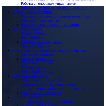
Роботы с голосовым управлением
Роботы с камерой для видеонаблюдения
Роботы для образования
Роботы для профессиональной разработки
Роботы для университетов
Роботы для школьного образования
Сервисные роботы
Keenon Robotics
Pudu Robotics
Роботы коты-официанты
Роботы с экраном
Роботы для гостинично-ресторанного бизнеса
Роботы помощники
Роботы-доставщики
Роботы-официанты
Роботы-уборщики
Роботы-промоутеры
Роботы-манипуляторы
Коллаборативные роботы
Мобильные роботы-манипуляторы
Промышленные роботы-манипуляторы
Роборуки манипуляторы
Роботы-уборщики
Гостиничные роботы-уборщики
Офисные роботы-уборщики