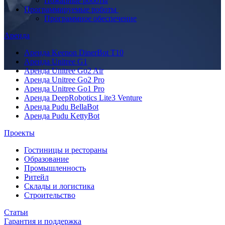
Пожарные роботы
Программируемые роботы
Программное обеспечение
Аренда
Аренда Keenon DinerBot T10
Аренда Unitree G1
Аренда Unitree Go2 Air
Аренда Unitree Go2 Pro
Аренда Unitree Go1 Pro
Аренда DeepRobotics Lite3 Venture
Аренда Pudu BellaBot
Аренда Pudu KettyBot
Проекты
Гостиницы и рестораны
Образование
Промышленность
Ритейл
Склады и логистика
Строительство
Статьи
Гарантия и поддержка