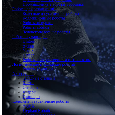
Промышленные роботы-уборщики
Роботы для развлечений
Колесные и гусеничные роботы
Коллекционные роботы
Роботы-игрушки
Роботы-собаки
Человекоподобные роботы
Роботы-гуманоиды
Unitree
Agibot
Noetix
Ubtech
Роботы с искусственным интеллектом
Логистические и складские роботы
Роботы грузчики
Аксессуары
Зарядные станции
Кисти
Сенсоры
Лидары
Грипперы
Колесные и гусеничные роботы
AgileX
Elephant Robotics