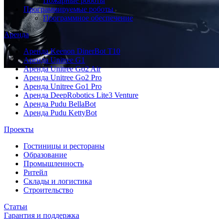
Пожарные роботы
Программируемые роботы
Программное обеспечение
Аренда
Аренда Keenon DinerBot T10
Аренда Unitree G1
Аренда Unitree Go2 Air
Аренда Unitree Go2 Pro
Аренда Unitree Go1 Pro
Аренда DeepRobotics Lite3 Venture
Аренда Pudu BellaBot
Аренда Pudu KettyBot
Проекты
Гостиницы и рестораны
Образование
Промышленность
Ритейл
Склады и логистика
Строительство
Статьи
Гарантия и поддержка