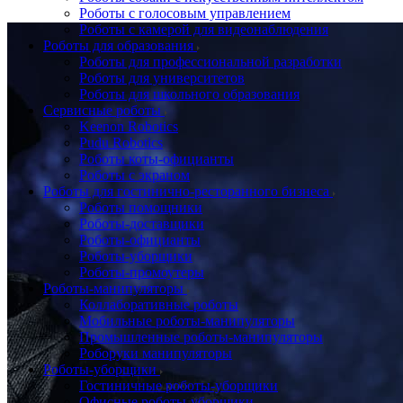
Роботы с голосовым управлением
Роботы с камерой для видеонаблюдения
Роботы для образования
Роботы для профессиональной разработки
Роботы для университетов
Роботы для школьного образования
Сервисные роботы
Keenon Robotics
Pudu Robotics
Роботы коты-официанты
Роботы с экраном
Роботы для гостинично-ресторанного бизнеса
Роботы помощники
Роботы-доставщики
Роботы-официанты
Роботы-уборщики
Роботы-промоутеры
Роботы-манипуляторы
Коллаборативные роботы
Мобильные роботы-манипуляторы
Промышленные роботы-манипуляторы
Роборуки манипуляторы
Роботы-уборщики
Гостиничные роботы-уборщики
Офисные роботы-уборщики