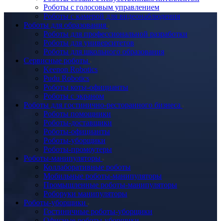
Роботы с голосовым управлением
Роботы с камерой для видеонаблюдения
Роботы для образования
Роботы для профессиональной разработки
Роботы для университетов
Роботы для школьного образования
Сервисные роботы
Keenon Robotics
Pudu Robotics
Роботы коты-официанты
Роботы с экраном
Роботы для гостинично-ресторанного бизнеса
Роботы помощники
Роботы-доставщики
Роботы-официанты
Роботы-уборщики
Роботы-промоутеры
Роботы-манипуляторы
Коллаборативные роботы
Мобильные роботы-манипуляторы
Промышленные роботы-манипуляторы
Роборуки манипуляторы
Роботы-уборщики
Гостиничные роботы-уборщики
Офисные роботы-уборщики