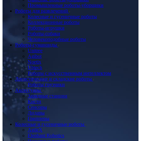
Промышленные роботы-уборщики
Роботы для развлечений
Колесные и гусеничные роботы
Коллекционные роботы
Роботы-игрушки
Роботы-собаки
Человекоподобные роботы
Роботы-гуманоиды
Unitree
Agibot
Noetix
Ubtech
Роботы с искусственным интеллектом
Логистические и складские роботы
Роботы грузчики
Аксессуары
Зарядные станции
Кисти
Сенсоры
Лидары
Грипперы
Колесные и гусеничные роботы
AgileX
Elephant Robotics