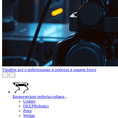
Узнайте всё о роботехнике и роботах в нашем блоге
Бионические роботы-собаки
Unitree
DEEPRobotics
Petoi
Weilan