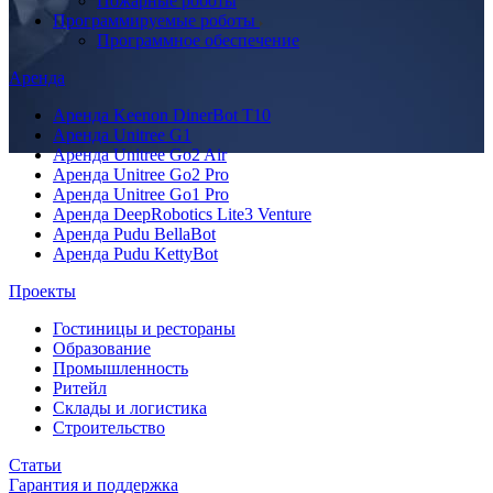
Пожарные роботы
Программируемые роботы
Программное обеспечение
Аренда
Аренда Keenon DinerBot T10
Аренда Unitree G1
Аренда Unitree Go2 Air
Аренда Unitree Go2 Pro
Аренда Unitree Go1 Pro
Аренда DeepRobotics Lite3 Venture
Аренда Pudu BellaBot
Аренда Pudu KettyBot
Проекты
Гостиницы и рестораны
Образование
Промышленность
Ритейл
Склады и логистика
Строительство
Статьи
Гарантия и поддержка