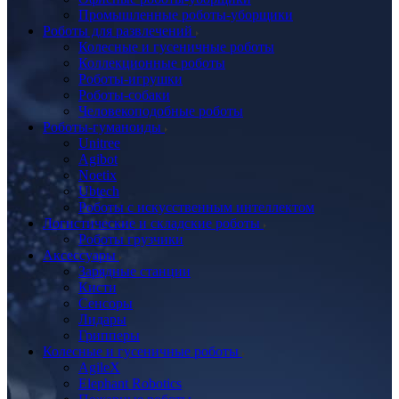
Промышленные роботы-уборщики
Роботы для развлечений
Колесные и гусеничные роботы
Коллекционные роботы
Роботы-игрушки
Роботы-собаки
Человекоподобные роботы
Роботы-гуманоиды
Unitree
Agibot
Noetix
Ubtech
Роботы с искусственным интеллектом
Логистические и складские роботы
Роботы грузчики
Аксессуары
Зарядные станции
Кисти
Сенсоры
Лидары
Грипперы
Колесные и гусеничные роботы
AgileX
Elephant Robotics