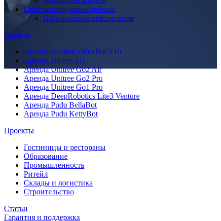
Пожарные роботы
Программируемые роботы
Программное обеспечение
Аренда
Аренда Keenon DinerBot T10
Аренда Unitree G1
Аренда Unitree Go2 Air
Аренда Unitree Go2 Pro
Аренда Unitree Go1 Pro
Аренда DeepRobotics Lite3 Venture
Аренда Pudu BellaBot
Аренда Pudu KettyBot
Проекты
Гостиницы и рестораны
Образование
Промышленность
Ритейл
Склады и логистика
Строительство
Статьи
Гарантия и поддержка