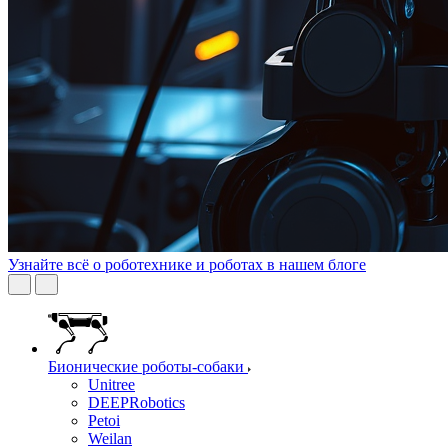
Узнайте всё о роботехнике и роботах в нашем блоге
Бионические роботы-собаки
Unitree
DEEPRobotics
Petoi
Weilan