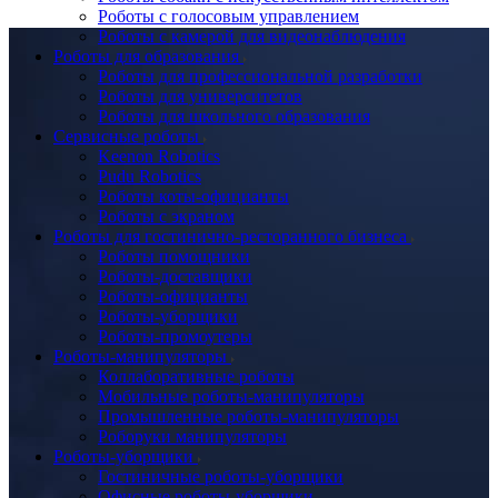
Роботы с голосовым управлением
Роботы с камерой для видеонаблюдения
Роботы для образования
Роботы для профессиональной разработки
Роботы для университетов
Роботы для школьного образования
Сервисные роботы
Keenon Robotics
Pudu Robotics
Роботы коты-официанты
Роботы с экраном
Роботы для гостинично-ресторанного бизнеса
Роботы помощники
Роботы-доставщики
Роботы-официанты
Роботы-уборщики
Роботы-промоутеры
Роботы-манипуляторы
Коллаборативные роботы
Мобильные роботы-манипуляторы
Промышленные роботы-манипуляторы
Роборуки манипуляторы
Роботы-уборщики
Гостиничные роботы-уборщики
Офисные роботы-уборщики