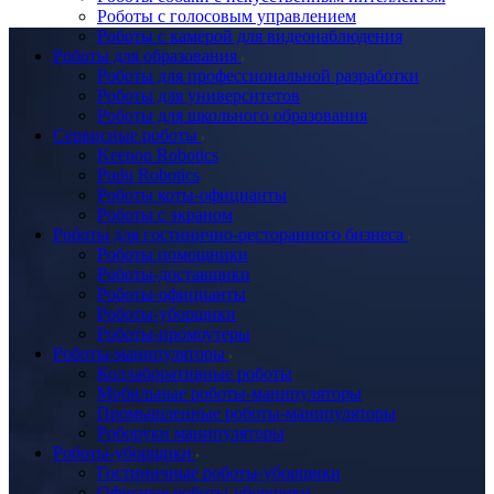
Роботы с голосовым управлением
Роботы с камерой для видеонаблюдения
Роботы для образования
Роботы для профессиональной разработки
Роботы для университетов
Роботы для школьного образования
Сервисные роботы
Keenon Robotics
Pudu Robotics
Роботы коты-официанты
Роботы с экраном
Роботы для гостинично-ресторанного бизнеса
Роботы помощники
Роботы-доставщики
Роботы-официанты
Роботы-уборщики
Роботы-промоутеры
Роботы-манипуляторы
Коллаборативные роботы
Мобильные роботы-манипуляторы
Промышленные роботы-манипуляторы
Роборуки манипуляторы
Роботы-уборщики
Гостиничные роботы-уборщики
Офисные роботы-уборщики