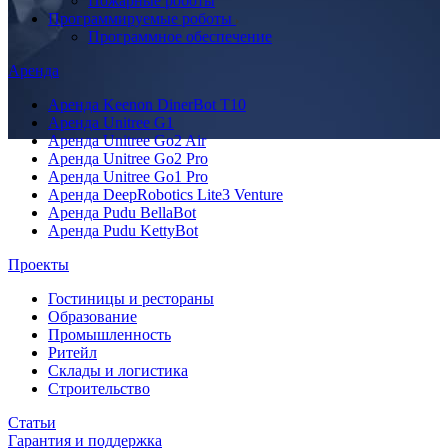
Пожарные роботы
Программируемые роботы
Программное обеспечение
Аренда
Аренда Keenon DinerBot T10
Аренда Unitree G1
Аренда Unitree Go2 Air
Аренда Unitree Go2 Pro
Аренда Unitree Go1 Pro
Аренда DeepRobotics Lite3 Venture
Аренда Pudu BellaBot
Аренда Pudu KettyBot
Проекты
Гостиницы и рестораны
Образование
Промышленность
Ритейл
Склады и логистика
Строительство
Статьи
Гарантия и поддержка