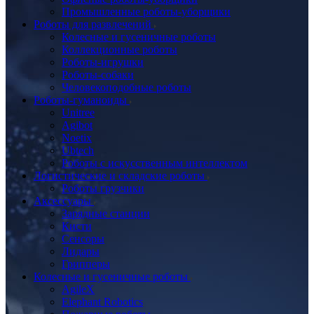
Промышленные роботы-уборщики
Роботы для развлечений
Колесные и гусеничные роботы
Коллекционные роботы
Роботы-игрушки
Роботы-собаки
Человекоподобные роботы
Роботы-гуманоиды
Unitree
Agibot
Noetix
Ubtech
Роботы с искусственным интеллектом
Логистические и складские роботы
Роботы грузчики
Аксессуары
Зарядные станции
Кисти
Сенсоры
Лидары
Грипперы
Колесные и гусеничные роботы
AgileX
Elephant Robotics