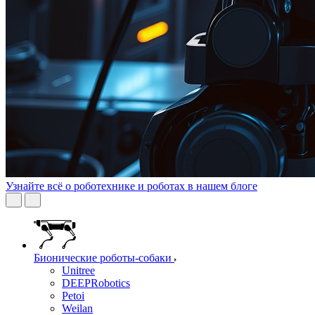
Узнайте всё о роботехнике и роботах в нашем блоге
Бионические роботы-собаки
Unitree
DEEPRobotics
Petoi
Weilan