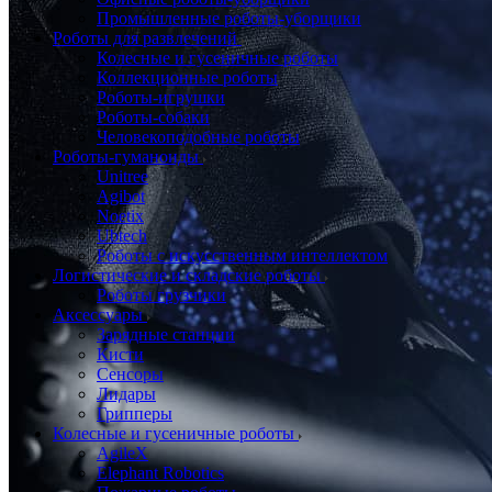
Промышленные роботы-уборщики
Роботы для развлечений
Колесные и гусеничные роботы
Коллекционные роботы
Роботы-игрушки
Роботы-собаки
Человекоподобные роботы
Роботы-гуманоиды
Unitree
Agibot
Noetix
Ubtech
Роботы с искусственным интеллектом
Логистические и складские роботы
Роботы грузчики
Аксессуары
Зарядные станции
Кисти
Сенсоры
Лидары
Грипперы
Колесные и гусеничные роботы
AgileX
Elephant Robotics