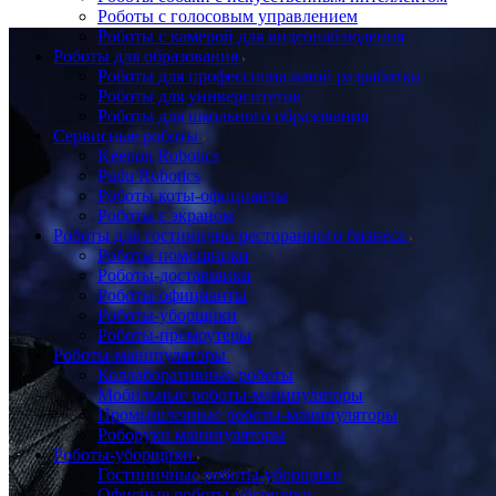
Роботы с голосовым управлением
Роботы с камерой для видеонаблюдения
Роботы для образования
Роботы для профессиональной разработки
Роботы для университетов
Роботы для школьного образования
Сервисные роботы
Keenon Robotics
Pudu Robotics
Роботы коты-официанты
Роботы с экраном
Роботы для гостинично-ресторанного бизнеса
Роботы помощники
Роботы-доставщики
Роботы-официанты
Роботы-уборщики
Роботы-промоутеры
Роботы-манипуляторы
Коллаборативные роботы
Мобильные роботы-манипуляторы
Промышленные роботы-манипуляторы
Роборуки манипуляторы
Роботы-уборщики
Гостиничные роботы-уборщики
Офисные роботы-уборщики