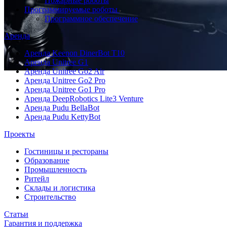
Пожарные роботы
Программируемые роботы
Программное обеспечение
Аренда
Аренда Keenon DinerBot T10
Аренда Unitree G1
Аренда Unitree Go2 Air
Аренда Unitree Go2 Pro
Аренда Unitree Go1 Pro
Аренда DeepRobotics Lite3 Venture
Аренда Pudu BellaBot
Аренда Pudu KettyBot
Проекты
Гостиницы и рестораны
Образование
Промышленность
Ритейл
Склады и логистика
Строительство
Статьи
Гарантия и поддержка