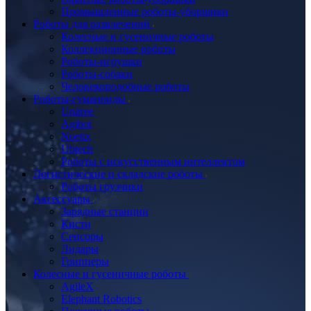
Промышленные роботы-уборщики
Роботы для развлечений
Колесные и гусеничные роботы
Коллекционные роботы
Роботы-игрушки
Роботы-собаки
Человекоподобные роботы
Роботы-гуманоиды
Unitree
Agibot
Noetix
Ubtech
Роботы с искусственным интеллектом
Логистические и складские роботы
Роботы грузчики
Аксессуары
Зарядные станции
Кисти
Сенсоры
Лидары
Грипперы
Колесные и гусеничные роботы
AgileX
Elephant Robotics