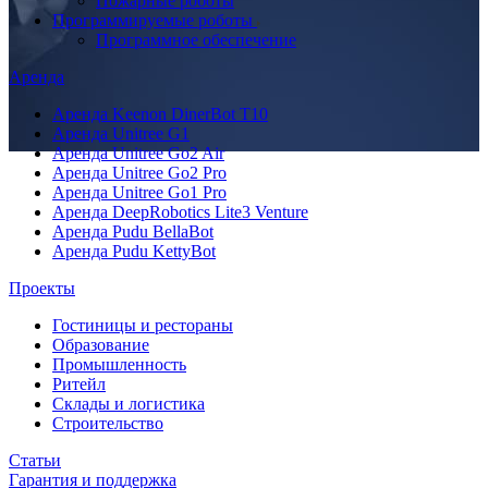
Пожарные роботы
Программируемые роботы
Программное обеспечение
Аренда
Аренда Keenon DinerBot T10
Аренда Unitree G1
Аренда Unitree Go2 Air
Аренда Unitree Go2 Pro
Аренда Unitree Go1 Pro
Аренда DeepRobotics Lite3 Venture
Аренда Pudu BellaBot
Аренда Pudu KettyBot
Проекты
Гостиницы и рестораны
Образование
Промышленность
Ритейл
Склады и логистика
Строительство
Статьи
Гарантия и поддержка