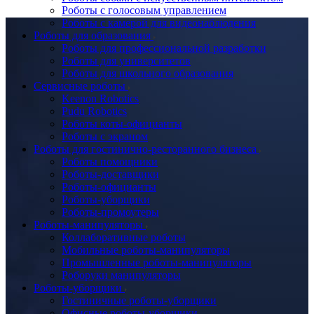
Роботы с голосовым управлением
Роботы с камерой для видеонаблюдения
Роботы для образования
Роботы для профессиональной разработки
Роботы для университетов
Роботы для школьного образования
Сервисные роботы
Keenon Robotics
Pudu Robotics
Роботы коты-официанты
Роботы с экраном
Роботы для гостинично-ресторанного бизнеса
Роботы помощники
Роботы-доставщики
Роботы-официанты
Роботы-уборщики
Роботы-промоутеры
Роботы-манипуляторы
Коллаборативные роботы
Мобильные роботы-манипуляторы
Промышленные роботы-манипуляторы
Роборуки манипуляторы
Роботы-уборщики
Гостиничные роботы-уборщики
Офисные роботы-уборщики