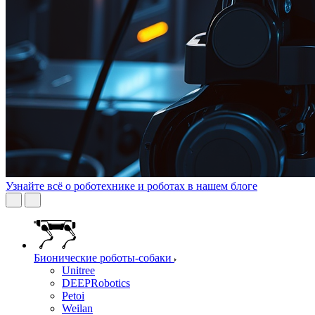
Узнайте всё о роботехнике и роботах в нашем блоге
Бионические роботы-собаки
Unitree
DEEPRobotics
Petoi
Weilan