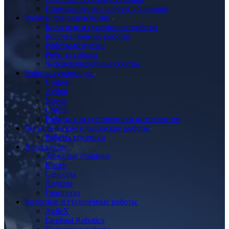
Промышленные роботы-уборщики
Роботы для развлечений
Колесные и гусеничные роботы
Коллекционные роботы
Роботы-игрушки
Роботы-собаки
Человекоподобные роботы
Роботы-гуманоиды
Unitree
Agibot
Noetix
Ubtech
Роботы с искусственным интеллектом
Логистические и складские роботы
Роботы грузчики
Аксессуары
Зарядные станции
Кисти
Сенсоры
Лидары
Грипперы
Колесные и гусеничные роботы
AgileX
Elephant Robotics