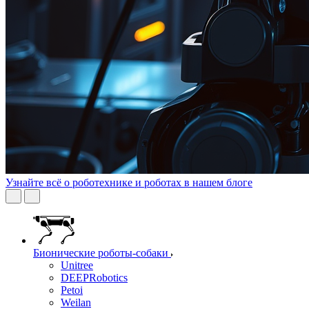
Узнайте всё о роботехнике и роботах в нашем блоге
Бионические роботы-собаки
Unitree
DEEPRobotics
Petoi
Weilan