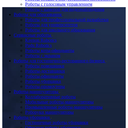
Роботы с голосовым управлением
Роботы с камерой для видеонаблюдения
Роботы для образования
Роботы для профессиональной разработки
Роботы для университетов
Роботы для школьного образования
Сервисные роботы
Keenon Robotics
Pudu Robotics
Роботы коты-официанты
Роботы с экраном
Роботы для гостинично-ресторанного бизнеса
Роботы помощники
Роботы-доставщики
Роботы-официанты
Роботы-уборщики
Роботы-промоутеры
Роботы-манипуляторы
Коллаборативные роботы
Мобильные роботы-манипуляторы
Промышленные роботы-манипуляторы
Роборуки манипуляторы
Роботы-уборщики
Гостиничные роботы-уборщики
Офисные роботы-уборщики