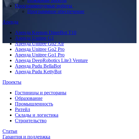
Пожарные роботы
Программируемые роботы
Программное обеспечение
Аренда
Аренда Keenon DinerBot T10
Аренда Unitree G1
Аренда Unitree Go2 Air
Аренда Unitree Go2 Pro
Аренда Unitree Go1 Pro
Аренда DeepRobotics Lite3 Venture
Аренда Pudu BellaBot
Аренда Pudu KettyBot
Проекты
Гостиницы и рестораны
Образование
Промышленность
Ритейл
Склады и логистика
Строительство
Статьи
Гарантия и поддержка