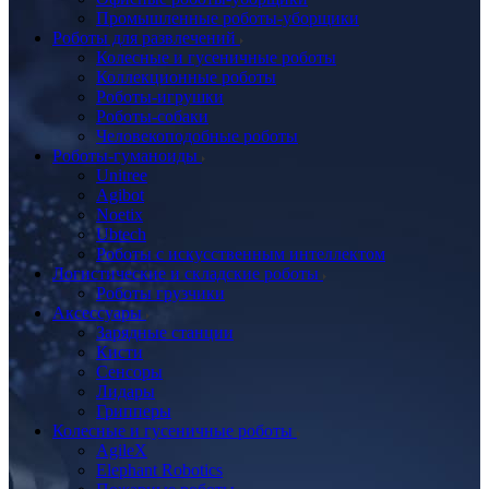
Промышленные роботы-уборщики
Роботы для развлечений
Колесные и гусеничные роботы
Коллекционные роботы
Роботы-игрушки
Роботы-собаки
Человекоподобные роботы
Роботы-гуманоиды
Unitree
Agibot
Noetix
Ubtech
Роботы с искусственным интеллектом
Логистические и складские роботы
Роботы грузчики
Аксессуары
Зарядные станции
Кисти
Сенсоры
Лидары
Грипперы
Колесные и гусеничные роботы
AgileX
Elephant Robotics