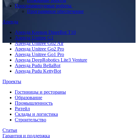
Пожарные роботы
Программируемые роботы
Программное обеспечение
Аренда
Аренда Keenon DinerBot T10
Аренда Unitree G1
Аренда Unitree Go2 Air
Аренда Unitree Go2 Pro
Аренда Unitree Go1 Pro
Аренда DeepRobotics Lite3 Venture
Аренда Pudu BellaBot
Аренда Pudu KettyBot
Проекты
Гостиницы и рестораны
Образование
Промышленность
Ритейл
Склады и логистика
Строительство
Статьи
Гарантия и поддержка