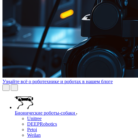
Узнайте всё о роботехнике и роботах в нашем блоге
Бионические роботы-собаки
Unitree
DEEPRobotics
Petoi
Weilan