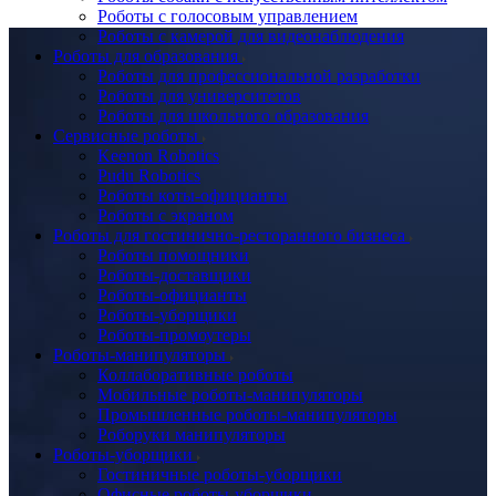
Роботы с голосовым управлением
Роботы с камерой для видеонаблюдения
Роботы для образования
Роботы для профессиональной разработки
Роботы для университетов
Роботы для школьного образования
Сервисные роботы
Keenon Robotics
Pudu Robotics
Роботы коты-официанты
Роботы с экраном
Роботы для гостинично-ресторанного бизнеса
Роботы помощники
Роботы-доставщики
Роботы-официанты
Роботы-уборщики
Роботы-промоутеры
Роботы-манипуляторы
Коллаборативные роботы
Мобильные роботы-манипуляторы
Промышленные роботы-манипуляторы
Роборуки манипуляторы
Роботы-уборщики
Гостиничные роботы-уборщики
Офисные роботы-уборщики