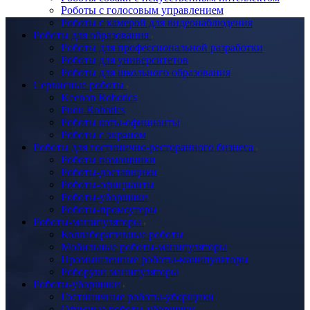
Роботы с голосовым управлением
Роботы с камерой для видеонаблюдения
Роботы для образования
Роботы для профессиональной разработки
Роботы для университетов
Роботы для школьного образования
Сервисные роботы
Keenon Robotics
Pudu Robotics
Роботы коты-официанты
Роботы с экраном
Роботы для гостинично-ресторанного бизнеса
Роботы помощники
Роботы-доставщики
Роботы-официанты
Роботы-уборщики
Роботы-промоутеры
Роботы-манипуляторы
Коллаборативные роботы
Мобильные роботы-манипуляторы
Промышленные роботы-манипуляторы
Роборуки манипуляторы
Роботы-уборщики
Гостиничные роботы-уборщики
Офисные роботы-уборщики