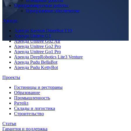
Пожарные роботы
Программируемые роботы
Программное обеспечение
Аренда
Аренда Keenon DinerBot T10
Аренда Unitree G1
Аренда Unitree Go2 Air
Аренда Unitree Go2 Pro
Аренда Unitree Go1 Pro
Аренда DeepRobotics Lite3 Venture
Аренда Pudu BellaBot
Аренда Pudu KettyBot
Проекты
Гостиницы и рестораны
Образование
Промышленность
Ритейл
Склады и логистика
Строительство
Статьи
Гарантия и поддержка