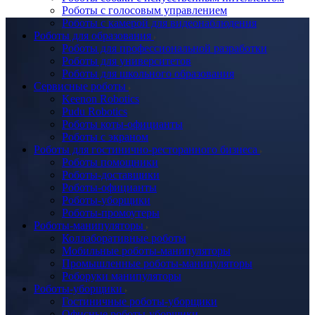
Роботы с голосовым управлением
Роботы с камерой для видеонаблюдения
Роботы для образования
Роботы для профессиональной разработки
Роботы для университетов
Роботы для школьного образования
Сервисные роботы
Keenon Robotics
Pudu Robotics
Роботы коты-официанты
Роботы с экраном
Роботы для гостинично-ресторанного бизнеса
Роботы помощники
Роботы-доставщики
Роботы-официанты
Роботы-уборщики
Роботы-промоутеры
Роботы-манипуляторы
Коллаборативные роботы
Мобильные роботы-манипуляторы
Промышленные роботы-манипуляторы
Роборуки манипуляторы
Роботы-уборщики
Гостиничные роботы-уборщики
Офисные роботы-уборщики