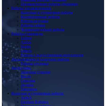
Промышленные роботы-уборщики
Роботы для развлечений
Колесные и гусеничные роботы
Коллекционные роботы
Роботы-игрушки
Роботы-собаки
Человекоподобные роботы
Роботы-гуманоиды
Unitree
Agibot
Noetix
Ubtech
Роботы с искусственным интеллектом
Логистические и складские роботы
Роботы грузчики
Аксессуары
Зарядные станции
Кисти
Сенсоры
Лидары
Грипперы
Колесные и гусеничные роботы
AgileX
Elephant Robotics