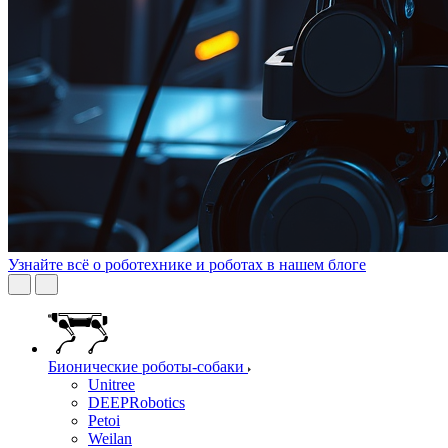
Узнайте всё о роботехнике и роботах в нашем блоге
Бионические роботы-собаки
Unitree
DEEPRobotics
Petoi
Weilan