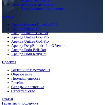
Пожарные роботы
Программируемые роботы
Программное обеспечение
Аренда
Аренда Keenon DinerBot T10
Аренда Unitree G1
Аренда Unitree Go2 Air
Аренда Unitree Go2 Pro
Аренда Unitree Go1 Pro
Аренда DeepRobotics Lite3 Venture
Аренда Pudu BellaBot
Аренда Pudu KettyBot
Проекты
Гостиницы и рестораны
Образование
Промышленность
Ритейл
Склады и логистика
Строительство
Статьи
Гарантия и поддержка