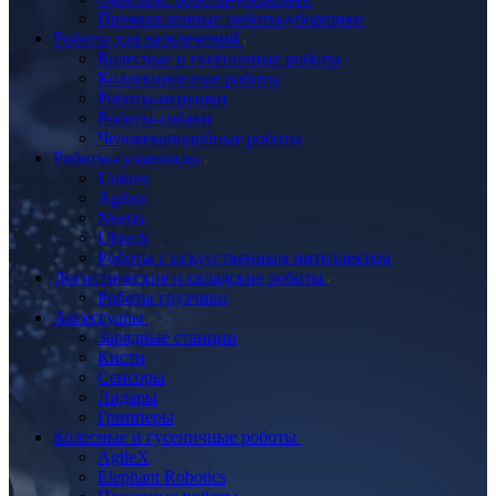
Промышленные роботы-уборщики
Роботы для развлечений
Колесные и гусеничные роботы
Коллекционные роботы
Роботы-игрушки
Роботы-собаки
Человекоподобные роботы
Роботы-гуманоиды
Unitree
Agibot
Noetix
Ubtech
Роботы с искусственным интеллектом
Логистические и складские роботы
Роботы грузчики
Аксессуары
Зарядные станции
Кисти
Сенсоры
Лидары
Грипперы
Колесные и гусеничные роботы
AgileX
Elephant Robotics