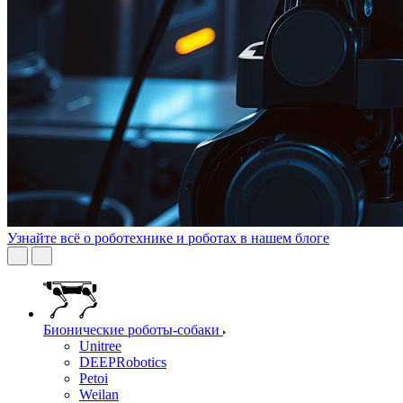
Узнайте всё о роботехнике и роботах в нашем блоге
Бионические роботы-собаки
Unitree
DEEPRobotics
Petoi
Weilan