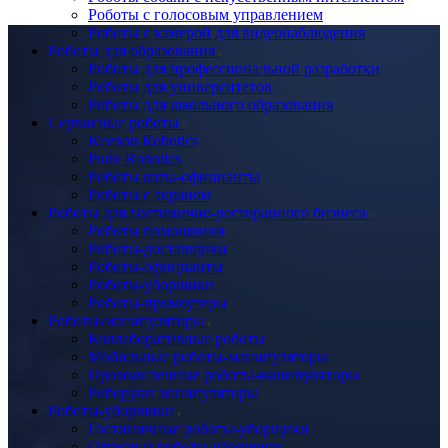
Роботы с голосовым управлением
Роботы с камерой для видеонаблюдения
Роботы для образования
Роботы для профессиональной разработки
Роботы для университетов
Роботы для школьного образования
Сервисные роботы
Keenon Robotics
Pudu Robotics
Роботы коты-официанты
Роботы с экраном
Роботы для гостинично-ресторанного бизнеса
Роботы помощники
Роботы-доставщики
Роботы-официанты
Роботы-уборщики
Роботы-промоутеры
Роботы-манипуляторы
Коллаборативные роботы
Мобильные роботы-манипуляторы
Промышленные роботы-манипуляторы
Роборуки манипуляторы
Роботы-уборщики
Гостиничные роботы-уборщики
Офисные роботы-уборщики