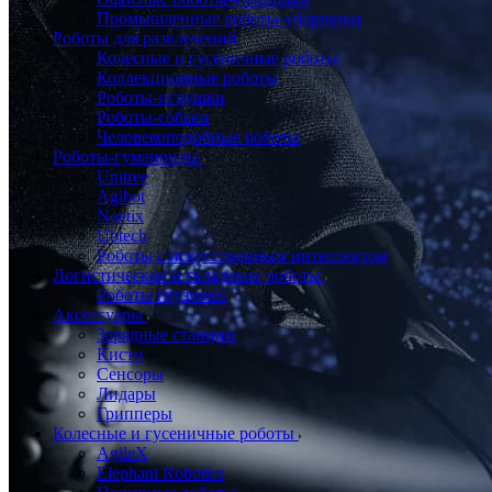
Промышленные роботы-уборщики
Роботы для развлечений
Колесные и гусеничные роботы
Коллекционные роботы
Роботы-игрушки
Роботы-собаки
Человекоподобные роботы
Роботы-гуманоиды
Unitree
Agibot
Noetix
Ubtech
Роботы с искусственным интеллектом
Логистические и складские роботы
Роботы грузчики
Аксессуары
Зарядные станции
Кисти
Сенсоры
Лидары
Грипперы
Колесные и гусеничные роботы
AgileX
Elephant Robotics