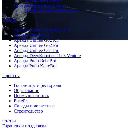
Пожарные роботы
Программируемые роботы
Программное обеспечение
Аренда
Аренда Keenon DinerBot T10
Аренда Unitree G1
Аренда Unitree Go2 Air
Аренда Unitree Go2 Pro
Аренда Unitree Go1 Pro
Аренда DeepRobotics Lite3 Venture
Аренда Pudu BellaBot
Аренда Pudu KettyBot
Проекты
Гостиницы и рестораны
Образование
Промышленность
Ритейл
Склады и логистика
Строительство
Статьи
Гарантия и поддержка