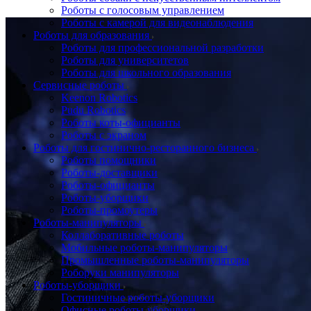
Роботы с голосовым управлением
Роботы с камерой для видеонаблюдения
Роботы для образования
Роботы для профессиональной разработки
Роботы для университетов
Роботы для школьного образования
Сервисные роботы
Keenon Robotics
Pudu Robotics
Роботы коты-официанты
Роботы с экраном
Роботы для гостинично-ресторанного бизнеса
Роботы помощники
Роботы-доставщики
Роботы-официанты
Роботы-уборщики
Роботы-промоутеры
Роботы-манипуляторы
Коллаборативные роботы
Мобильные роботы-манипуляторы
Промышленные роботы-манипуляторы
Роборуки манипуляторы
Роботы-уборщики
Гостиничные роботы-уборщики
Офисные роботы-уборщики