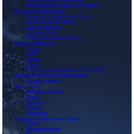
Промышленные роботы-уборщики
Роботы для развлечений
Колесные и гусеничные роботы
Коллекционные роботы
Роботы-игрушки
Роботы-собаки
Человекоподобные роботы
Роботы-гуманоиды
Unitree
Agibot
Noetix
Ubtech
Роботы с искусственным интеллектом
Логистические и складские роботы
Роботы грузчики
Аксессуары
Зарядные станции
Кисти
Сенсоры
Лидары
Грипперы
Колесные и гусеничные роботы
AgileX
Elephant Robotics