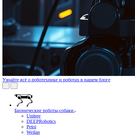
Узнайте всё о роботехнике и роботах в нашем блоге
Бионические роботы-собаки
Unitree
DEEPRobotics
Petoi
Weilan