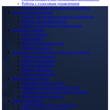
Роботы с голосовым управлением
Роботы с камерой для видеонаблюдения
Роботы для образования
Роботы для профессиональной разработки
Роботы для университетов
Роботы для школьного образования
Сервисные роботы
Keenon Robotics
Pudu Robotics
Роботы коты-официанты
Роботы с экраном
Роботы для гостинично-ресторанного бизнеса
Роботы помощники
Роботы-доставщики
Роботы-официанты
Роботы-уборщики
Роботы-промоутеры
Роботы-манипуляторы
Коллаборативные роботы
Мобильные роботы-манипуляторы
Промышленные роботы-манипуляторы
Роборуки манипуляторы
Роботы-уборщики
Гостиничные роботы-уборщики
Офисные роботы-уборщики