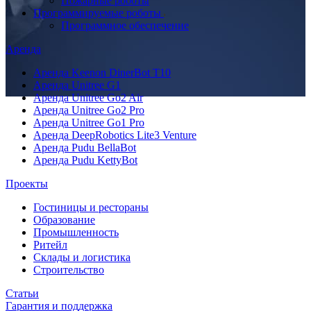
Пожарные роботы
Программируемые роботы
Программное обеспечение
Аренда
Аренда Keenon DinerBot T10
Аренда Unitree G1
Аренда Unitree Go2 Air
Аренда Unitree Go2 Pro
Аренда Unitree Go1 Pro
Аренда DeepRobotics Lite3 Venture
Аренда Pudu BellaBot
Аренда Pudu KettyBot
Проекты
Гостиницы и рестораны
Образование
Промышленность
Ритейл
Склады и логистика
Строительство
Статьи
Гарантия и поддержка