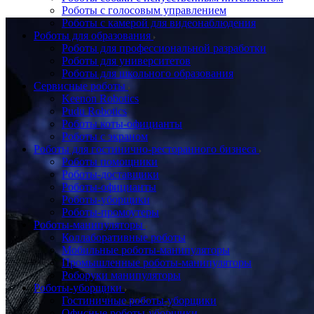
Роботы с голосовым управлением
Роботы с камерой для видеонаблюдения
Роботы для образования
Роботы для профессиональной разработки
Роботы для университетов
Роботы для школьного образования
Сервисные роботы
Keenon Robotics
Pudu Robotics
Роботы коты-официанты
Роботы с экраном
Роботы для гостинично-ресторанного бизнеса
Роботы помощники
Роботы-доставщики
Роботы-официанты
Роботы-уборщики
Роботы-промоутеры
Роботы-манипуляторы
Коллаборативные роботы
Мобильные роботы-манипуляторы
Промышленные роботы-манипуляторы
Роборуки манипуляторы
Роботы-уборщики
Гостиничные роботы-уборщики
Офисные роботы-уборщики