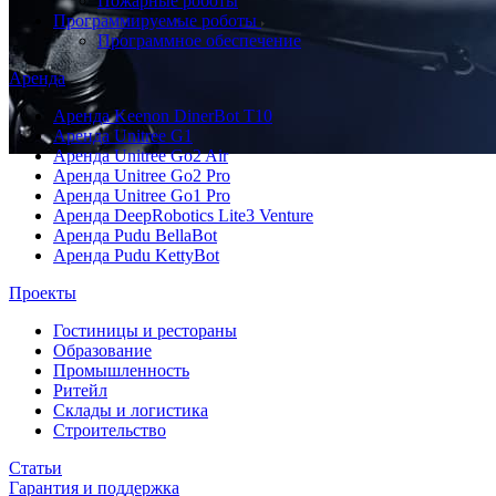
Пожарные роботы
Программируемые роботы
Программное обеспечение
Аренда
Аренда Keenon DinerBot T10
Аренда Unitree G1
Аренда Unitree Go2 Air
Аренда Unitree Go2 Pro
Аренда Unitree Go1 Pro
Аренда DeepRobotics Lite3 Venture
Аренда Pudu BellaBot
Аренда Pudu KettyBot
Проекты
Гостиницы и рестораны
Образование
Промышленность
Ритейл
Склады и логистика
Строительство
Статьи
Гарантия и поддержка