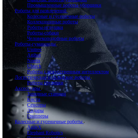
Промышленные роботы-уборщики
Роботы для развлечений
Колесные и гусеничные роботы
Коллекционные роботы
Роботы-игрушки
Роботы-собаки
Человекоподобные роботы
Роботы-гуманоиды
Unitree
Agibot
Noetix
Ubtech
Роботы с искусственным интеллектом
Логистические и складские роботы
Роботы грузчики
Аксессуары
Зарядные станции
Кисти
Сенсоры
Лидары
Грипперы
Колесные и гусеничные роботы
AgileX
Elephant Robotics