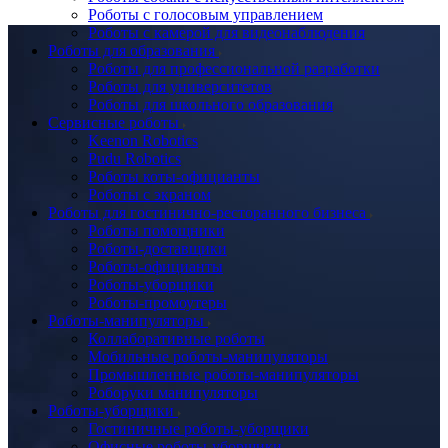
Роботы с голосовым управлением
Роботы с камерой для видеонаблюдения
Роботы для образования
Роботы для профессиональной разработки
Роботы для университетов
Роботы для школьного образования
Сервисные роботы
Keenon Robotics
Pudu Robotics
Роботы коты-официанты
Роботы с экраном
Роботы для гостинично-ресторанного бизнеса
Роботы помощники
Роботы-доставщики
Роботы-официанты
Роботы-уборщики
Роботы-промоутеры
Роботы-манипуляторы
Коллаборативные роботы
Мобильные роботы-манипуляторы
Промышленные роботы-манипуляторы
Роборуки манипуляторы
Роботы-уборщики
Гостиничные роботы-уборщики
Офисные роботы-уборщики