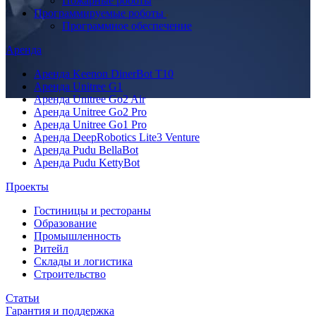
Пожарные роботы
Программируемые роботы
Программное обеспечение
Аренда
Аренда Keenon DinerBot T10
Аренда Unitree G1
Аренда Unitree Go2 Air
Аренда Unitree Go2 Pro
Аренда Unitree Go1 Pro
Аренда DeepRobotics Lite3 Venture
Аренда Pudu BellaBot
Аренда Pudu KettyBot
Проекты
Гостиницы и рестораны
Образование
Промышленность
Ритейл
Склады и логистика
Строительство
Статьи
Гарантия и поддержка