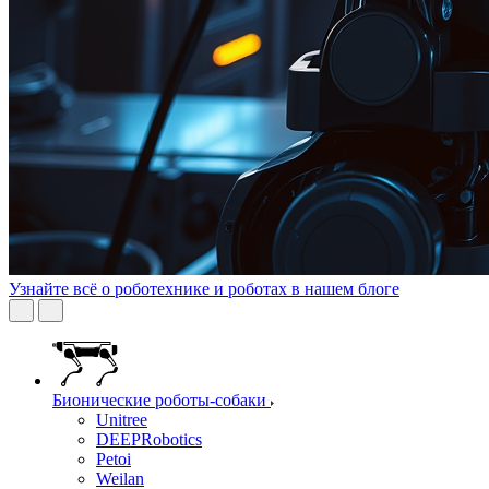
Узнайте всё о роботехнике и роботах в нашем блоге
Бионические роботы-собаки
Unitree
DEEPRobotics
Petoi
Weilan