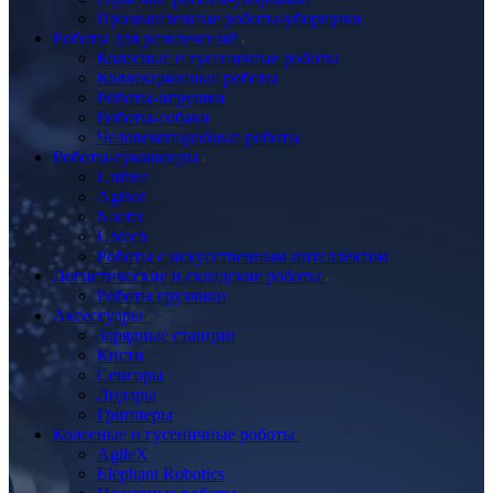
Промышленные роботы-уборщики
Роботы для развлечений
Колесные и гусеничные роботы
Коллекционные роботы
Роботы-игрушки
Роботы-собаки
Человекоподобные роботы
Роботы-гуманоиды
Unitree
Agibot
Noetix
Ubtech
Роботы с искусственным интеллектом
Логистические и складские роботы
Роботы грузчики
Аксессуары
Зарядные станции
Кисти
Сенсоры
Лидары
Грипперы
Колесные и гусеничные роботы
AgileX
Elephant Robotics